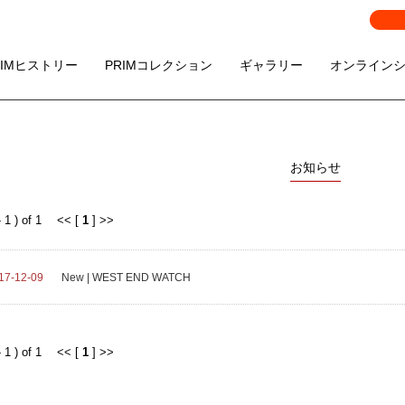
RIMヒストリー
PRIMコレクション
ギャラリー
オンライン
お知らせ
- 1 ) of 1 << [
1
] >>
17-12-09
New | WEST END WATCH
- 1 ) of 1 << [
1
] >>